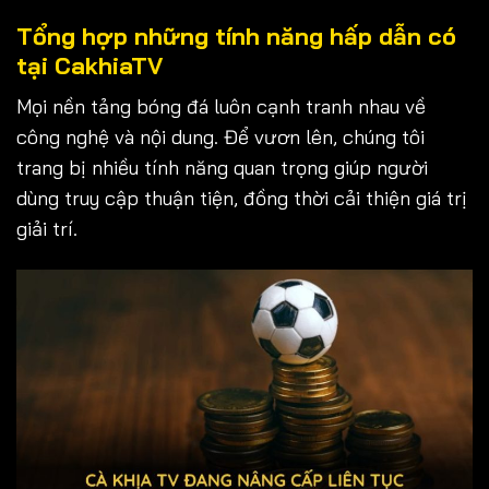
Tổng hợp những tính năng hấp dẫn có
tại CakhiaTV
Mọi nền tảng bóng đá luôn cạnh tranh nhau về
công nghệ và nội dung. Để vươn lên, chúng tôi
trang bị nhiều tính năng quan trọng giúp người
dùng truy cập thuận tiện, đồng thời cải thiện giá trị
giải trí.