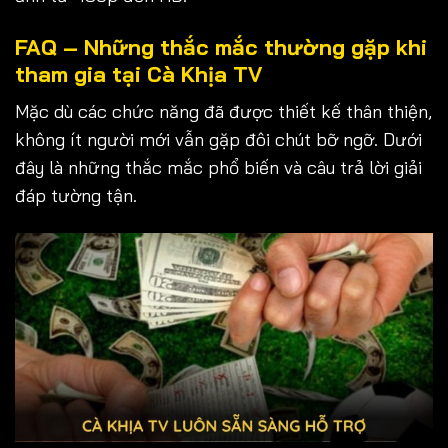
FAQ – Những thắc mắc thường gặp khi
tham gia tại Cà Khịa TV
Mặc dù các chức năng đã được thiết kế thân thiện,
không ít người mới vẫn gặp đôi chút bỡ ngỡ. Dưới
đây là những thắc mắc phổ biến và câu trả lời giải
đáp tường tận.