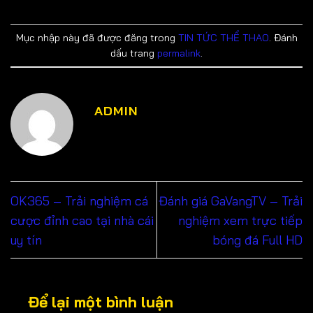
Mục nhập này đã được đăng trong
TIN TỨC THỂ THAO
. Đánh
dấu trang
permalink
.
ADMIN
OK365 – Trải nghiệm cá
Đánh giá GaVangTV – Trải
cược đỉnh cao tại nhà cái
nghiệm xem trực tiếp
uy tín
bóng đá Full HD
Để lại một bình luận