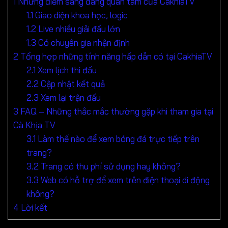
1
Những điểm sáng đáng quan tâm của CakhiaTV
1.1
Giao diện khoa học, logic
1.2
Live nhiều giải đấu lớn
1.3
Có chuyên gia nhận định
2
Tổng hợp những tính năng hấp dẫn có tại CakhiaTV
2.1
Xem lịch thi đấu
2.2
Cập nhật kết quả
2.3
Xem lại trận đấu
3
FAQ – Những thắc mắc thường gặp khi tham gia tại
Cà Khịa TV
3.1
Làm thế nào để xem bóng đá trực tiếp trên
trang?
3.2
Trang có thu phí sử dụng hay không?
3.3
Web có hỗ trợ để xem trên điện thoại di động
không?
4
Lời kết