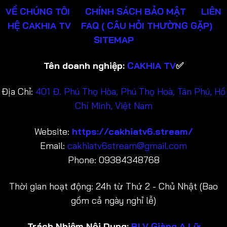
VỀ CHÚNG TÔI
CHÍNH SÁCH BẢO MẬT
LIÊN
HỆ CAKHIA TV
FAQ ( CÂU HỎI THƯỜNG GẶP)
SITEMAP
Tên doanh nghiệp:
CAKHIA TV
✅
Địa Chỉ:
401 Đ. Phú Thọ Hòa, Phú Thọ Hoà, Tân Phú, Hồ
Chí Minh, Việt Nam
Website:
https://cakhiatv6.stream/
Email:
cakhiatv6stream@gmail.com
Phone: 09384348768
Thời gian hoạt động: 24h từ Thứ 2 - Chủ Nhật (Bao
gồm cả ngày nghỉ lễ)
Trách Nhiệm Nội Dung:
BLV Giàng A Lữ