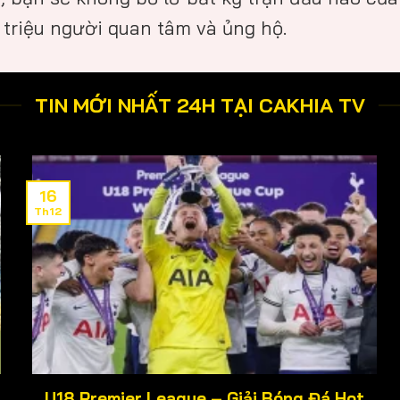
triệu người quan tâm và ủng hộ.
TIN MỚI NHẤT 24H TẠI CAKHIA TV
16
Th12
U18 Premier League – Giải Bóng Đá Hot