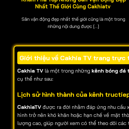
Nhất Thế Giới Cùng Cakhiatv
Sân vận động đẹp nhất thế giới cũng là một trong
những nội dung được […]
Giới thiệu về Cakhia TV trang trực 
Cakhia TV
là một trong những
kênh
bóng đá 
cụ thể như sau:
Lịch sử hình thành của kênh tructi
CakhiaTV
được ra đời nhằm đáp ứng nhu cầu xe
hình trở nên khó khăn hoặc hạn chế về mặt thời
lượng cao, giúp người xem có thể theo dõi các 