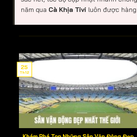
năm qua
Cà Khịa Tivi
luôn được hàng 
25
Th12
Khám Phá Top Những Sân Vận Động Đẹp