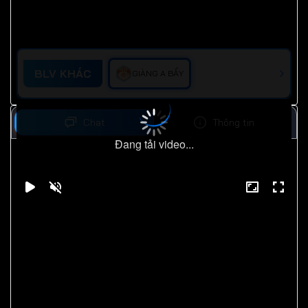
BLV KHÁC
GIÀNG A BẨY
Chat
Thông tin
Đang tải video...