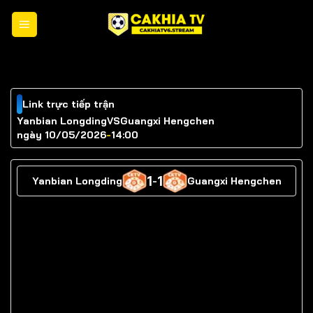
Chuyển
đến
nội
dung
Link trực tiếp trận
Yanbian Longding
VS
Guangxi Hengchen
ngày 10/05/2026
-
14:00
1
1
Yanbian Longding
-
Guangxi Hengchen