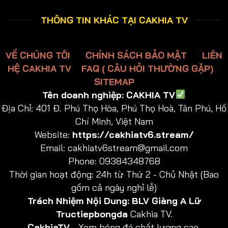
THÔNG TIN KHÁC TẠI CAKHIA TV
VỀ CHÚNG TÔI
CHÍNH SÁCH BẢO MẬT
LIÊN
HỆ CAKHIA TV
FAQ ( CÂU HỎI THƯỜNG GẶP)
SITEMAP
Tên doanh nghiệp:
CAKHIA TV
Địa Chỉ:
401 Đ. Phú Thọ Hòa, Phú Thọ Hoà, Tân Phú, Hồ
Chí Minh, Việt Nam
Website:
https://cakhiatv6.stream/
Email:
cakhiatv6stream@gmail.com
Phone: 09384348768
Thời gian hoạt động: 24h từ Thứ 2 - Chủ Nhật (Bao
gồm cả ngày nghỉ lễ)
Trách Nhiệm Nội Dung:
BLV Giàng A Lữ
Tructiepbongda
Cakhia TV.
CakhiaTV
- Xem bóng đá chất lượng cao.