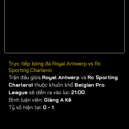
Trực tiếp bóng đá Royal Antwerp vs Rc
Sporting Charleroi
Trận đấu giữa
Royal Antwerp
và
Rc Sporting
Charleroi
thuộc khuôn khổ
Belgian Pro
League
sẽ diễn ra vào lúc
21:00
.
Bình luận viên:
Giàng A Kê
Tỷ số hiện tại:
0 - 1