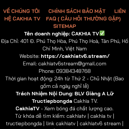
VỀ CHÚNG TÔI
CHÍNH SÁCH BẢO MẬT
LIÊN
HỆ CAKHIA TV
FAQ ( CÂU HỎI THƯỜNG GẶP)
SITEMAP
Tên doanh nghiệp:
CAKHIA TV
Địa Chỉ:
401 Đ. Phú Thọ Hòa, Phú Thọ Hoà, Tân Phú, Hồ
Chí Minh, Việt Nam
Website:
https://cakhiatv6.stream/
Email:
cakhiatv6stream@gmail.com
Phone: 09384348768
Thời gian hoạt động: 24h từ Thứ 2 - Chủ Nhật (Bao
gồm cả ngày nghỉ lễ)
Trách Nhiệm Nội Dung:
BLV Giàng A Lữ
Tructiepbongda
Cakhia TV.
CakhiaTV
- Xem bóng đá chất lượng cao.
Từ khóa dễ tìm kiếm: cakhiatv | cakhia tv |
tructiepbongda | link cakhiatv | cakhiatv6 stream |