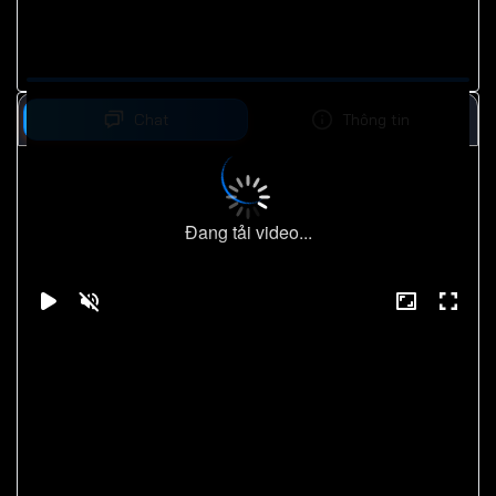
Chat
Thông tin
Đang tải video...