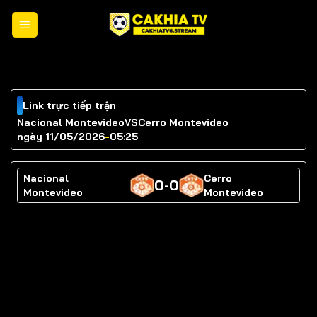
Chuyển
đến
nội
dung
Link trực tiếp trận
Nacional Montevideo
VS
Cerro Montevideo
ngày 11/05/2026
-
05:25
Nacional
Cerro
0
0
-
Montevideo
Montevideo