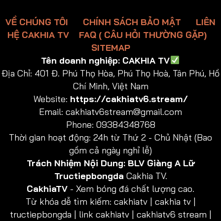
VỀ CHÚNG TÔI
CHÍNH SÁCH BẢO MẬT
LIÊN
HỆ CAKHIA TV
FAQ ( CÂU HỎI THƯỜNG GẶP)
SITEMAP
Tên doanh nghiệp:
CAKHIA TV
Địa Chỉ:
401 Đ. Phú Thọ Hòa, Phú Thọ Hoà, Tân Phú, Hồ
Chí Minh, Việt Nam
Website:
https://cakhiatv6.stream/
Email:
cakhiatv6stream@gmail.com
Phone: 09384348768
Thời gian hoạt động: 24h từ Thứ 2 - Chủ Nhật (Bao
gồm cả ngày nghỉ lễ)
Trách Nhiệm Nội Dung:
BLV Giàng A Lữ
Tructiepbongda
Cakhia TV.
CakhiaTV
- Xem bóng đá chất lượng cao.
Từ khóa dễ tìm kiếm: cakhiatv | cakhia tv |
tructiepbongda | link cakhiatv | cakhiatv6 stream |