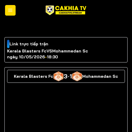
Chuyển
đến
nội
dung
Link trực tiếp trận
Kerala Blasters Fc
VS
Mohammedan Sc
ngày 10/05/2026
-
18:30
3
1
Kerala Blasters Fc
-
Mohammedan Sc