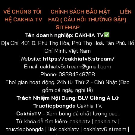
VỀ CHÚNG TÔI
CHÍNH SÁCH BẢO MẬT
LIÊN
HỆ CAKHIA TV
FAQ ( CÂU HỎI THƯỜNG GẶP)
SITEMAP
Tên doanh nghiệp:
CAKHIA TV
Địa Chỉ:
401 Đ. Phú Thọ Hòa, Phú Thọ Hoà, Tân Phú, Hồ
Chí Minh, Việt Nam
Website:
https://cakhiatv6.stream/
Email:
cakhiatv6stream@gmail.com
Phone: 09384348768
Thời gian hoạt động: 24h từ Thứ 2 - Chủ Nhật (Bao
gồm cả ngày nghỉ lễ)
Trách Nhiệm Nội Dung:
BLV Giàng A Lữ
Tructiepbongda
Cakhia TV.
CakhiaTV
- Xem bóng đá chất lượng cao.
Từ khóa dễ tìm kiếm: cakhiatv | cakhia tv |
tructiepbongda | link cakhiatv | cakhiatv6 stream |