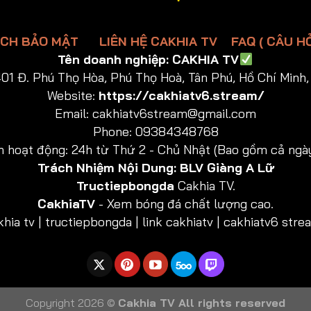
ÁCH BẢO MẬT
LIÊN HỆ CAKHIA TV
FAQ ( CÂU H
Tên doanh nghiệp:
CAKHIA TV
01 Đ. Phú Thọ Hòa, Phú Thọ Hoà, Tân Phú, Hồ Chí Minh,
Website:
https://cakhiatv6.stream/
Email:
cakhiatv6stream@gmail.com
Phone: 09384348768
n hoạt động: 24h từ Thứ 2 - Chủ Nhật (Bao gồm cả ngày
Trách Nhiệm Nội Dung:
BLV Giàng A Lữ
Tructiepbongda
Cakhia TV.
CakhiaTV
- Xem bóng đá chất lượng cao.
ia tv | tructiepbongda | link cakhiatv | cakhiatv6 stream
Copyright 2026 ©
Cakhia TV All rights reserved