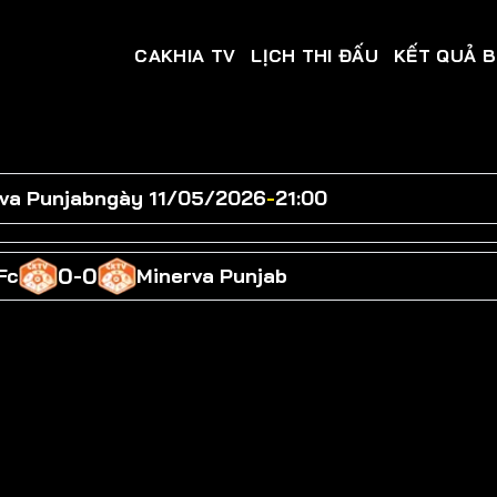
CAKHIA TV
LỊCH THI ĐẤU
KẾT QUẢ 
va Punjab
ngày 11/05/2026
-
21:00
0
0
Fc
-
Minerva Punjab