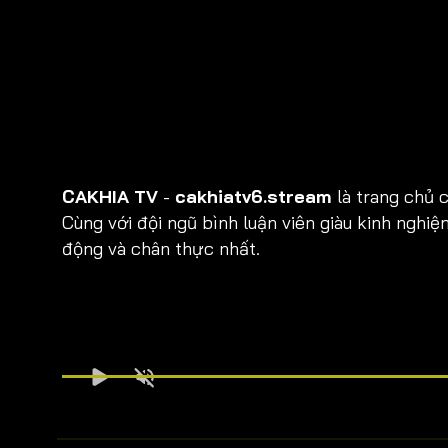
Bình luận viên:
Giàng A Khoai
Tỷ số hiện tại:
0 - 0
CAKHIA TV
-
cakhiatv6.stream
là trang chủ c
Cùng với đội ngũ bình luận viên giàu kinh ng
động và chân thực nhất.