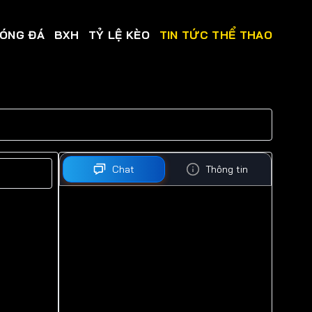
BÓNG ĐÁ
BXH
TỶ LỆ KÈO
TIN TỨC THỂ THAO
Chat
Thông tin