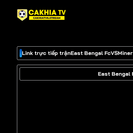
Chuyển
đến
nội
dung
Link trực tiếp trận
East Bengal Fc
VS
Miner
East Bengal 