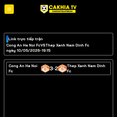
Chuyển
đến
nội
dung
Link trực tiếp trận
Cong An Ha Noi Fc
VS
Thep Xanh Nam Dinh Fc
ngày 10/05/2026
-
19:15
Cong An Ha Noi
Thep Xanh Nam Dinh
3
2
-
Fc
Fc