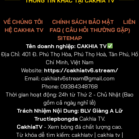
THÔNG TIN KHÁC TẠI CAKHIA TV
VỀ CHÚNG TÔI
CHÍNH SÁCH BẢO MẬT
LIÊN
HỆ CAKHIA TV
FAQ ( CÂU HỎI THƯỜNG GẶP)
SITEMAP
Tên doanh nghiệp:
CAKHIA TV
Địa Chỉ:
401 Đ. Phú Thọ Hòa, Phú Thọ Hoà, Tân Phú, Hồ
Chí Minh, Việt Nam
Website:
https://cakhiatv6.stream/
Email:
cakhiatv6stream@gmail.com
Phone: 09384348768
Thời gian hoạt động: 24h từ Thứ 2 - Chủ Nhật (Bao
gồm cả ngày nghỉ lễ)
Trách Nhiệm Nội Dung:
BLV Giàng A Lữ
Tructiepbongda
Cakhia TV.
CakhiaTV
- Xem bóng đá chất lượng cao.
Từ khóa dễ tìm kiếm: cakhiatv | cakhia tv |