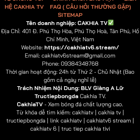
HỆ CAKHIA TV
FAQ ( CÂU HỎI THƯỜNG GẶP)
SITEMAP
Tên doanh nghiệp:
CAKHIA TV
Địa Chỉ:
401 Đ. Phú Thọ Hòa, Phú Thọ Hoà, Tân Phú, Hồ
Chí Minh, Việt Nam
Website:
https://cakhiatv6.stream/
Email:
cakhiatv6stream@gmail.com
Phone: 09384348768
Thời gian hoạt động: 24h từ Thứ 2 - Chủ Nhật (Bao
gồm cả ngày nghỉ lễ)
Trách Nhiệm Nội Dung:
BLV Giàng A Lữ
Tructiepbongda
Cakhia TV.
CakhiaTV
- Xem bóng đá chất lượng cao.
Từ khóa dễ tìm kiếm: cakhiatv | cakhia tv |
tructiepbongda | link cakhiatv | cakhiatv6 stream |
cakhiatv 6 | truc tiep cakhia tivi