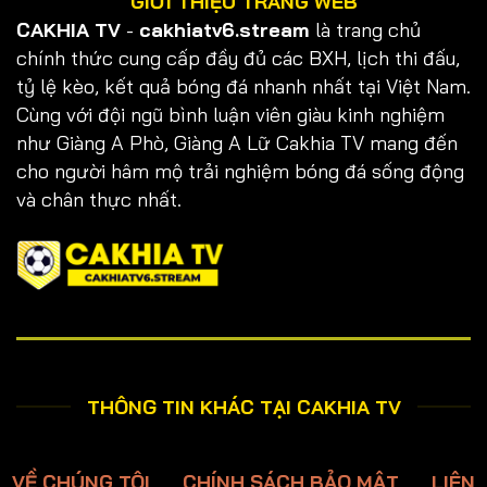
GIỚI THIỆU TRANG WEB
CAKHIA TV
-
cakhiatv6.stream
là trang chủ
chính thức cung cấp đầy đủ các BXH, lịch thi đấu,
tỷ lệ kèo, kết quả bóng đá nhanh nhất tại Việt Nam.
Cùng với đội ngũ bình luận viên giàu kinh nghiệm
như Giàng A Phò, Giàng A Lữ Cakhia TV mang đến
cho người hâm mộ trải nghiệm bóng đá sống động
và chân thực nhất.
THÔNG TIN KHÁC TẠI CAKHIA TV
VỀ CHÚNG TÔI
CHÍNH SÁCH BẢO MẬT
LIÊN