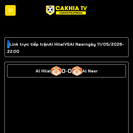
Chuyển
đến
nội
dung
Link trực tiếp trận
Al Hilal
VS
Al Nasr
ngày 11/05/2026
-
22:00
0
0
Al Hilal
-
Al Nasr