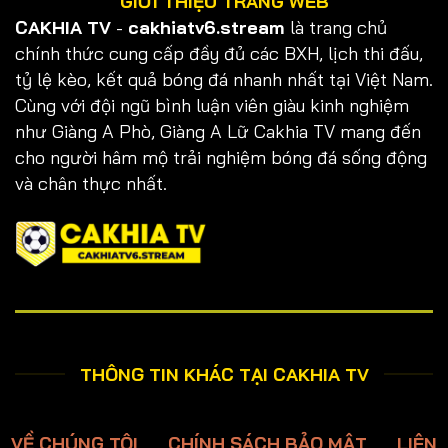
GIỚI THIỆU TRANG WEB
CAKHIA TV
-
cakhiatv6.stream
là trang chủ
chính thức cung cấp đầy đủ các BXH, lịch thi đấu,
tỷ lệ kèo, kết quả bóng đá nhanh nhất tại Việt Nam.
Cùng với đội ngũ bình luận viên giàu kinh nghiệm
như Giàng A Phò, Giàng A Lữ Cakhia TV mang đến
cho người hâm mộ trải nghiệm bóng đá sống động
và chân thực nhất.
THÔNG TIN KHÁC TẠI CAKHIA TV
VỀ CHÚNG TÔI
CHÍNH SÁCH BẢO MẬT
LIÊN