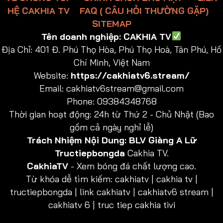
HỆ CAKHIA TV
FAQ ( CÂU HỎI THƯỜNG GẶP)
SITEMAP
Tên doanh nghiệp:
CAKHIA TV
Địa Chỉ:
401 Đ. Phú Thọ Hòa, Phú Thọ Hoà, Tân Phú, Hồ
Chí Minh, Việt Nam
Website:
https://cakhiatv6.stream/
Email:
cakhiatv6stream@gmail.com
Phone: 09384348768
Thời gian hoạt động: 24h từ Thứ 2 - Chủ Nhật (Bao
gồm cả ngày nghỉ lễ)
Trách Nhiệm Nội Dung:
BLV Giàng A Lữ
Tructiepbongda
Cakhia TV.
CakhiaTV
- Xem bóng đá chất lượng cao.
Từ khóa dễ tìm kiếm: cakhiatv | cakhia tv |
tructiepbongda | link cakhiatv | cakhiatv6 stream |
cakhiatv 6 | truc tiep cakhia tivi