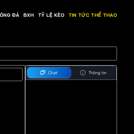
BÓNG ĐÁ
BXH
TỶ LỆ KÈO
TIN TỨC THỂ THAO
Chat
Thông tin