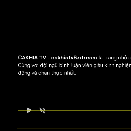
Bình luận viên:
PHONG VÂN
Tỷ số hiện tại:
0 - 0
CAKHIA TV
-
cakhiatv6.stream
là trang chủ c
Cùng với đội ngũ bình luận viên giàu kinh ng
động và chân thực nhất.