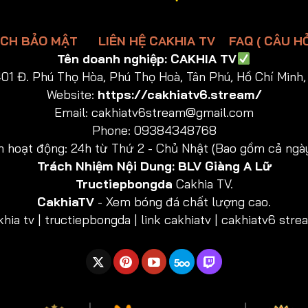
ÁCH BẢO MẬT
LIÊN HỆ CAKHIA TV
FAQ ( CÂU H
Tên doanh nghiệp:
CAKHIA TV
01 Đ. Phú Thọ Hòa, Phú Thọ Hoà, Tân Phú, Hồ Chí Minh,
Website:
https://cakhiatv6.stream/
Email:
cakhiatv6stream@gmail.com
Phone: 09384348768
n hoạt động: 24h từ Thứ 2 - Chủ Nhật (Bao gồm cả ngày
Trách Nhiệm Nội Dung:
BLV Giàng A Lữ
Tructiepbongda
Cakhia TV.
CakhiaTV
- Xem bóng đá chất lượng cao.
ia tv | tructiepbongda | link cakhiatv | cakhiatv6 stream